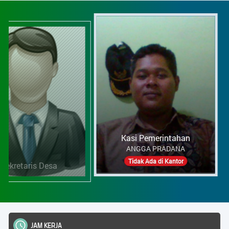
Kasi Pemerintahan
Kasi 
ANGGA PRADANA
Tidak Ada di Kantor
is Desa
T
ARSIP ARTIKEL