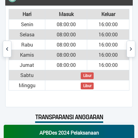
Populer
Terbaru
Acak
k
Keluar
00
16:00:00
1.098 Kali
Laporan Pertangg
00
16:00:00
APBDesa Pangkala
00
16:00:00
00
16:00:00
882 Kali
PENJARINGAN D
00
16:00:00
PERANGKAT DESA 
Libur
829 Kali
Libur
BANTUAN...
704 Kali
TRANSPARANSI ANGGARAN
Laporan Pertangg
APBDesa Pangkala
APBDes 2024 Pelaksanaan