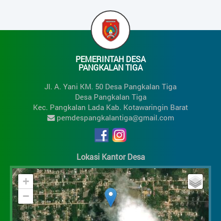
35%
Realisasi | Anggaran
Rp. 0,00
Rp. 4.507.000,00
0%
Bunga Bank
Realisasi | Anggaran
PEMERINTAH DESA
Rp. 247.539,00
Rp. 2.556.096,00
PANGKALAN TIGA
10%
Jl. A. Yani KM. 50 Desa Pangkalan Tiga
Desa Pangkalan Tiga
Kec. Pangkalan Lada Kab. Kotawaringin Barat
pemdespangkalantiga@gmail.com
Lokasi Kantor Desa
+
−