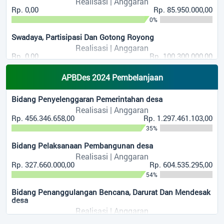
Realisasi | Anggaran
Rp. 0,00
Rp. 85.950.000,00
0%
Swadaya, Partisipasi Dan Gotong Royong
Realisasi | Anggaran
Rp. 0,00
Rp. 100.300.000,00
0%
APBDes 2024 Pembelanjaan
Dana Desa
Realisasi | Anggaran
Bidang Penyelenggaran Pemerintahan desa
Rp. 522.187.200,00
Rp. 870.312.000,00
Realisasi | Anggaran
60%
Rp. 456.346.658,00
Rp. 1.297.461.103,00
35%
Bagi Hasil Pajak Dan Retribusi
Realisasi | Anggaran
Bidang Pelaksanaan Pembangunan desa
Rp. 0,00
Rp. 276.492.500,00
Realisasi | Anggaran
0%
Rp. 327.660.000,00
Rp. 604.535.295,00
54%
Alokasi Dana desa
Realisasi | Anggaran
Bidang Penanggulangan Bencana, Darurat Dan Mendesak
Rp. 487.363.736,00
Rp. 1.144.708.700,00
desa
43%
Realisasi | Anggaran
Rp. 43.200.000,00
Rp. 122.995.000,00
Penerimaan Dari Hasil Kerjasama Antar desa